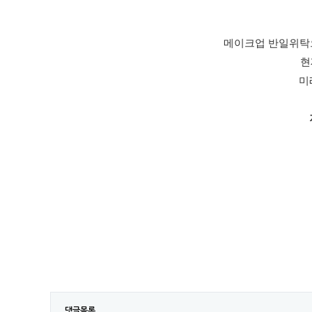
메이크업 반일위탁으
현
미
댓글목록