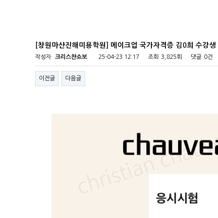
[창원마산진해미용학원] 메이크업 국가자격증 김0희 수강생
작성자
크리스챤쇼보
25-04-23 12:17
조회
3,825회
댓글
0건
이전글
다음글