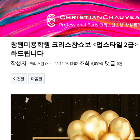
창원미용학원 크리스챤쇼보 <업스타일 2급> 
하드립니다
작성자
조회
댓글
크리스챤쇼보
25-12-08 15:02
6,059회
0건
이전글
다음글
본문