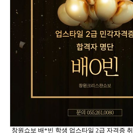
창원쇼보 배*빈 학생 업스타일 2급 자격증 취